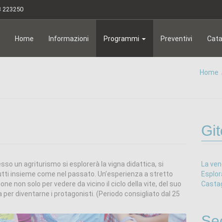
3 223250
Home
Informazioni
Programmi
Preventivi
Cata
Home
Git
esso un agriturismo si esplorerà la vigna didattica, si
La ve
utti insieme come nel passato. Un’esperienza a stretto
Esplor
ne non solo per vedere da vicino il ciclo della vite, del suo
Castag
 ma per diventarne i protagonisti. (Periodo consigliato dal 25
Se