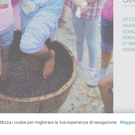
GITE D
VIAGG
SCIEN
SCIEN
STORI
SOGGIO
ilizza i cookie per migliorare la tua esperienza di navigazione.
Maggior
imatore presso l’azienda agricola.