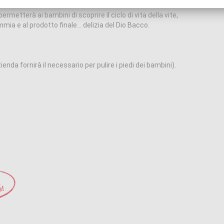
ermetterà ai bambini di scoprire il ciclo di vita della vite,
mmia e al prodotto finale… delizia del Dio Bacco.
zienda fornirà il necessario per pulire i piedi dei bambini).