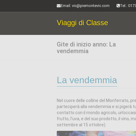
Email
: vic@piemontevic.com
Tel.: 017
Viaggi di Classe
Gite di inizio anno: La
vendemmia
La vendemmia
Nel cuore delle colline del Monferrato, pr
parteciperà alla vendemmia e si pigerà t
contatto con il mondo agricolo, un’occasio
frutto, l’uva, e del suo prodotto, il vino,
settembre al 15 ottobre).