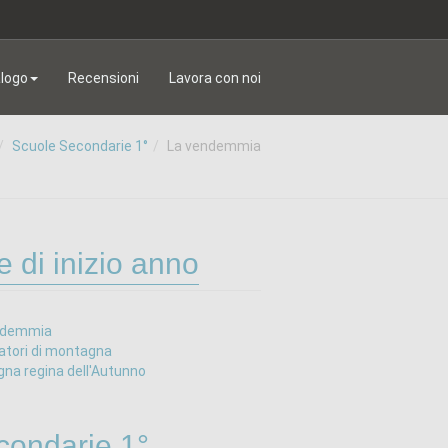
logo
Recensioni
Lavora con noi
Scuole Secondarie 1°
La vendemmia
e di inizio anno
ndemmia
atori di montagna
na regina dell'Autunno
condarie 1°