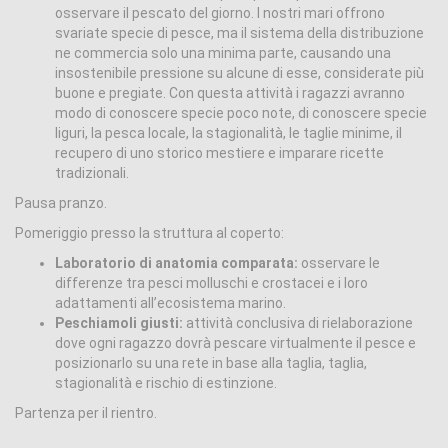
osservare il pescato del giorno. I nostri mari offrono
svariate specie di pesce, ma il sistema della distribuzione
ne commercia solo una minima parte, causando una
insostenibile pressione su alcune di esse, considerate più
buone e pregiate. Con questa attività i ragazzi avranno
modo di conoscere specie poco note, di conoscere specie
liguri, la pesca locale, la stagionalità, le taglie minime, il
recupero di uno storico mestiere e imparare ricette
tradizionali.
Pausa pranzo.
Pomeriggio presso la struttura al coperto:
Laboratorio di anatomia comparata:
osservare le
differenze tra pesci molluschi e crostacei e i loro
adattamenti all’ecosistema marino.
Peschiamoli giusti:
attività conclusiva di rielaborazione
dove ogni ragazzo dovrà pescare virtualmente il pesce e
posizionarlo su una rete in base alla taglia, taglia,
stagionalità e rischio di estinzione.
Partenza per il rientro.