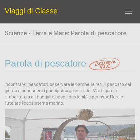
Viaggi di Classe
Toggl
navig
Scienze - Terra e Mare: Parola di pescatore
Parola di pescatore
Incontrare i pescatori, osservare le barche, le reti, il pescato del
giorno e conoscere i principali organismi del Mar Ligure e
l’importanza di mangiare pesce sostenibile per rispettare e
tutelare l’ecosistema marino.