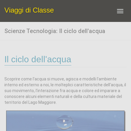
Viaggi di Classe
Toggl
navig
Scienze Tecnologia: Il ciclo dell'acqua
Il ciclo dell'acqua
Scoprire come l'acqua si muove, agisca e modelli l'ambiente
interno ed esterno a noi, le molteplici caratteristiche dell'acqua, il
suo movimento, l'interazione fra acqua e colore ed imparare a
conoscere alcuni elementi naturali e della cultura materiale del
territorio del Lago Maggiore.