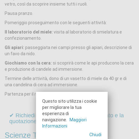
vetro, così da scoprire insieme tutti i ruoli.
Pausa pranzo.
Pomeriggio proseguimento con le seguenti attività:
Il laboratorio del miele:
visita al laboratorio di smielatura e
confezionamento.
Gli apiari:
passeggiata nei campi presso gli apiari, descrizione di
un favo da nido.
Giochiamo con la cera:
si scoprirà come le api producono la cera
e produzione di candele ad immersione.
Termine delle attività, dono di un vasetto di miele da 40 gr e di
una candelina di cera ad immersione.
Partenza per il rientro.
Questo sito utilizza i cookie
per migliorare la tua
esperienza di
✔ Richiedi online il programma dettagliato e la
navigazione.
Maggiori
quotazione di questo viaggio
Informazioni
Scienze Tecnologia
Chiudi