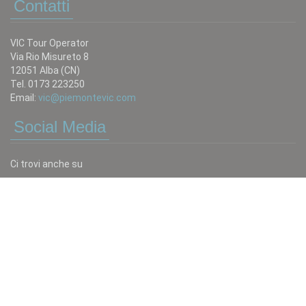
Contatti
VIC Tour Operator
Via Rio Misureto 8
12051 Alba (CN)
Tel. 0173 223250
Email:
vic@piemontevic.com
Social Media
Ci trovi anche su
Scrivici
Tutto quello che non trovi in catalogo puoi chiederlo:
invia una mail a:
vic@piemontevic.com