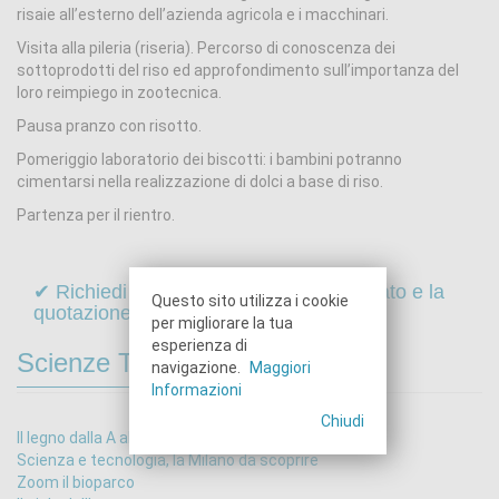
risaie all’esterno dell’azienda agricola e i macchinari.
Visita alla pileria (riseria). Percorso di conoscenza dei
sottoprodotti del riso ed approfondimento sull’importanza del
loro reimpiego in zootecnica.
Pausa pranzo con risotto.
Pomeriggio laboratorio dei biscotti: i bambini potranno
cimentarsi nella realizzazione di dolci a base di riso.
Partenza per il rientro.
✔ Richiedi online il programma dettagliato e la
Questo sito utilizza i cookie
quotazione di questo viaggio
per migliorare la tua
esperienza di
Scienze Tecnologia
navigazione.
Maggiori
Informazioni
Chiudi
Il legno dalla A alla Z
Scienza e tecnologia, la Milano da scoprire
Zoom il bioparco