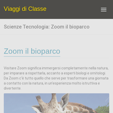
Viaggi di Classe
Toggl
navig
Scienze Tecnologia: Zoom il bioparco
Zoom il bioparco
Visitare Zoom significa immergersi completamente nella natura,
per imparare a rispettarla, accanto a esperti biologi e ornitologi.
Da Zoom c'è tutto quello che serve per trasformare una giornata
a contatto con la natura, in un'esperienza molto istruttiva e
divertente.