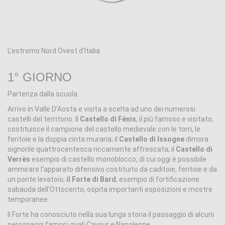
L'estremo Nord Ovest d'Italia
1° GIORNO
Partenza dalla scuola.
Arrivo in Valle D’Aosta e visita a scelta ad uno dei numerosi
castelli del territorio. Il
Castello di Fénis
, il più famoso e visitato,
costituisce il campione del castello medievale con le torri, le
feritoie e la doppia cinta muraria; il
Castello di Issogne
dimora
signorile quattrocentesca riccamente affrescata; il
Castello di
Verrès
esempio di castello monoblocco, di cui oggi è possibile
ammirare l’apparato difensivo costituito da caditoie, feritoie e da
un ponte levatoio;
il Forte di Bard
, esempio di fortificazione
sabauda dell’Ottocento, ospita importanti esposizioni e mostre
temporanee.
Il Forte ha conosciuto nella sua lunga storia il passaggio di alcuni
personaggi famosi quali Cavour e Napoleone.