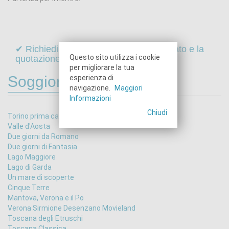
✔ Richiedi online il programma dettagliato e la
Questo sito utilizza i cookie
quotazione di questo viaggio
per migliorare la tua
Soggiorni in Italia
esperienza di
navigazione.
Maggiori
Informazioni
Chiudi
Torino prima capitale d'Italia
Valle d'Aosta
Due giorni da Romano
Due giorni di Fantasia
Lago Maggiore
Lago di Garda
Un mare di scoperte
Cinque Terre
Mantova, Verona e il Po
Verona Sirmione Desenzano Movieland
Toscana degli Etruschi
Toscana Classica