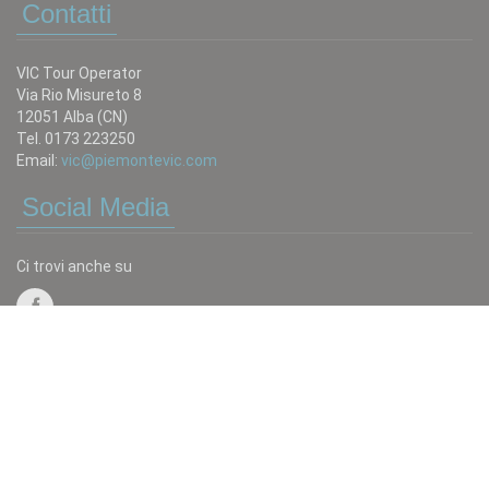
Contatti
VIC Tour Operator
Via Rio Misureto 8
12051 Alba (CN)
Tel. 0173 223250
Email:
vic@piemontevic.com
Social Media
Ci trovi anche su
Scrivici
Tutto quello che non trovi in catalogo puoi chiederlo:
invia una mail a:
vic@piemontevic.com