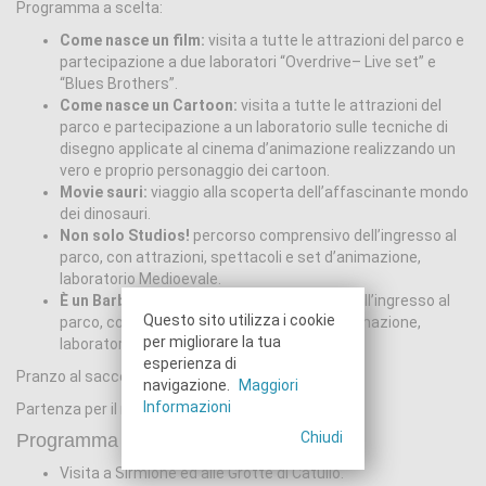
Programma a scelta:
Come nasce un film:
visita a tutte le attrazioni del parco e
partecipazione a due laboratori “Overdrive– Live set” e
“Blues Brothers”.
Come nasce un Cartoon:
visita a tutte le attrazioni del
parco e partecipazione a un laboratorio sulle tecniche di
disegno applicate al cinema d’animazione realizzando un
vero e proprio personaggio dei cartoon.
Movie sauri:
viaggio alla scoperta dell’affascinante mondo
dei dinosauri.
Non solo Studios!
percorso comprensivo dell’ingresso al
parco, con attrazioni, spettacoli e set d’animazione,
laboratorio Medioevale.
È un Barbatrucco
percorso comprensivo dell’ingresso al
Questo sito utilizza i cookie
parco, con attrazioni, spettacoli e set d’animazione,
per migliorare la tua
laboratorio di Truccabimbi.
esperienza di
Pranzo al sacco fornito dall’hotel.
navigazione.
Maggiori
Informazioni
Partenza per il rientro.
Chiudi
Programma alternativo:
Visita a Sirmione ed alle Grotte di Catullo.