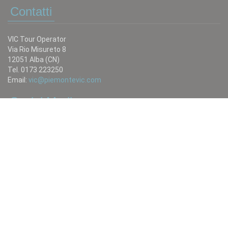
Contatti
VIC Tour Operator
Via Rio Misureto 8
12051 Alba (CN)
Tel. 0173 223250
Email:
vic@piemontevic.com
Social Media
Ci trovi anche su
Scrivici
Tutto quello che non trovi in catalogo puoi 0chiederlo:
invia una mail a:
vic@pie0