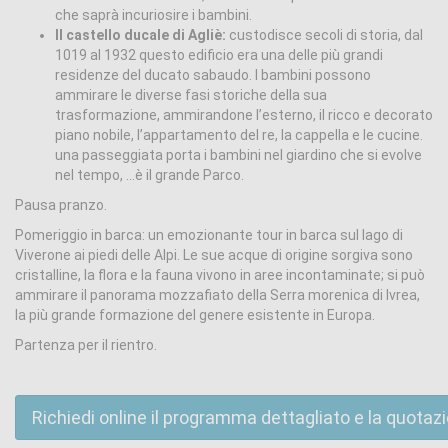
che saprà incuriosire i bambini.
Il castello ducale di Agliè:
custodisce secoli di storia, dal
1019 al 1932 questo edificio era una delle più grandi
residenze del ducato sabaudo. I bambini possono
ammirare le diverse fasi storiche della sua
trasformazione, ammirandone l’esterno, il ricco e decorato
piano nobile, l’appartamento del re, la cappella e le cucine.
una passeggiata porta i bambini nel giardino che si evolve
nel tempo, …è il grande Parco.
Pausa pranzo.
Pomeriggio in barca: un emozionante tour in barca sul lago di
Viverone ai piedi delle Alpi. Le sue acque di origine sorgiva sono
cristalline, la flora e la fauna vivono in aree incontaminate; si può
ammirare il panorama mozzafiato della Serra morenica di Ivrea,
la più grande formazione del genere esistente in Europa.
Partenza per il rientro.
Richiedi online il programma dettagliato e la quotaz