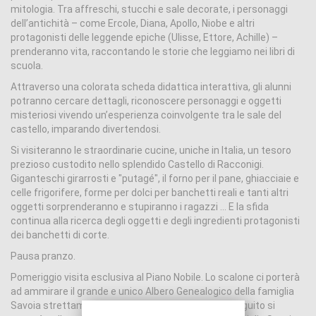
mitologia. Tra affreschi, stucchi e sale decorate, i personaggi
dell’antichità – come Ercole, Diana, Apollo, Niobe e altri
protagonisti delle leggende epiche (Ulisse, Ettore, Achille) –
prenderanno vita, raccontando le storie che leggiamo nei libri di
scuola.
Attraverso una colorata scheda didattica interattiva, gli alunni
potranno cercare dettagli, riconoscere personaggi e oggetti
misteriosi vivendo un’esperienza coinvolgente tra le sale del
castello, imparando divertendosi.
Si visiteranno le straordinarie cucine, uniche in Italia, un tesoro
prezioso custodito nello splendido Castello di Racconigi.
Giganteschi girarrosti e "putagé", il forno per il pane, ghiacciaie e
celle frigorifere, forme per dolci per banchetti reali e tanti altri
oggetti sorprenderanno e stupiranno i ragazzi ... E la sfida
continua alla ricerca degli oggetti e degli ingredienti protagonisti
dei banchetti di corte.
Pausa pranzo.
Pomeriggio visita esclusiva al Piano Nobile. Lo scalone ci porterà
ad ammirare il grande e unico Albero Genealogico della famiglia
Savoia strettamente legato alla storia d’Italia. Di seguito si