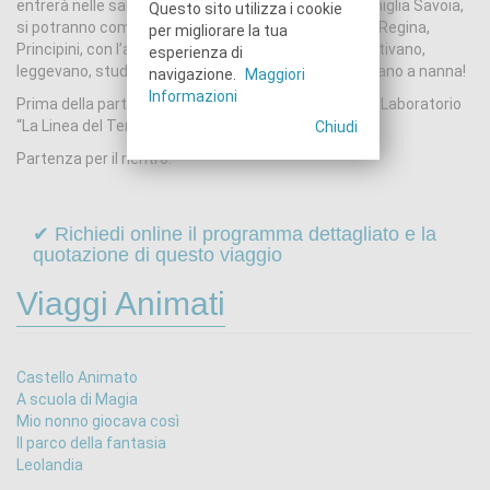
entrerà nelle sale riservate alla vita privata della famiglia Savoia,
Questo sito utilizza i cookie
si potranno comprendere i momenti quando il Re, la Regina,
per migliorare la tua
Principini, con l’aiuto della servitù e delle balie, si vestivano,
esperienza di
leggevano, studiavano, si facevano il bagno e andavano a nanna!
navigazione.
Maggiori
Informazioni
Prima della partenza verrà consegnato alla classe il Laboratorio
“La Linea del Tempo” da svolgere in classe.
Chiudi
Partenza per il rientro.
✔ Richiedi online il programma dettagliato e la
quotazione di questo viaggio
Viaggi Animati
Castello Animato
A scuola di Magia
Mio nonno giocava così
Il parco della fantasia
Leolandia