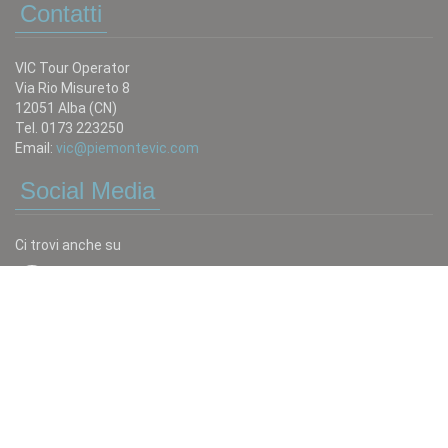
Contatti
VIC Tour Operator
Via Rio Misureto 8
12051 Alba (CN)
Tel. 0173 223250
Email:
vic@piemontevic.com
Social Media
Ci trovi anche su
Scrivici
Tutto quello che non trovi in catalogo puoi chiederlo:
invia una mail a:
vic@piemontevic.com