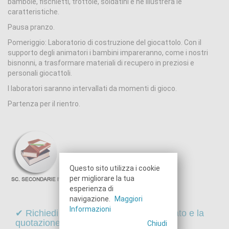
bambole, fischietti, trottole, soldatini e ne illustrerà le
caratteristiche.
Pausa pranzo.
Pomeriggio: Laboratorio di costruzione del giocattolo. Con il
supporto degli animatori i bambini impareranno, come i nostri
bisnonni, a trasformare materiali di recupero in preziosi e
personali giocattoli.
I laboratori saranno intervallati da momenti di gioco.
Partenza per il rientro.
Questo sito utilizza i cookie
per migliorare la tua
esperienza di
navigazione.
Maggiori
Informazioni
✔ Richiedi online il programma dettagliato e la
quotazione di questo viaggio
Chiudi