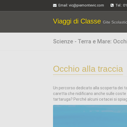
Email
: vic@piemontevic.com
Tel.: 0
Viaggi di Classe
Gite Scolasti
Scienze - Terra e Mare: Occhi
Occhio alla traccia
Un percorso dedicato alla scoperta dei t
caretta che nidificano anche sulle coste d
tartaruga? Perché alcuni cetacei si spia