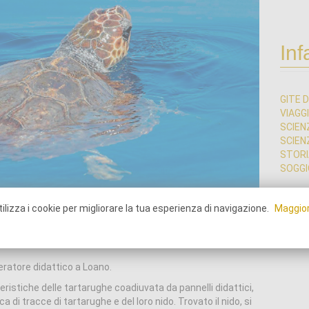
Inf
GITE D
VIAGG
SCIEN
SCIEN
STORI
SOGGIO
ilizza i cookie per migliorare la tua esperienza di navigazione.
Maggior
eratore didattico a Loano.
eristiche delle tartarughe coadiuvata da pannelli didattici,
rca di tracce di tartarughe e del loro nido. Trovato il nido, si