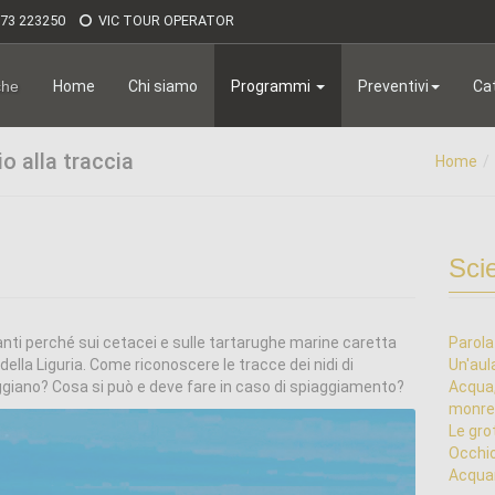
173 223250
VIC TOUR OPERATOR
Home
Chi siamo
Programmi
Preventivi
Ca
che
o alla traccia
Home
Sci
anti perché sui cetacei e sulle tartarughe marine caretta
Parola
ella Liguria. Come riconoscere le tracce dei nidi di
Un'aula
ggiano? Cosa si può e deve fare in caso di spiaggiamento?
Acqua,
monreg
Le gro
Occhio
Acquar