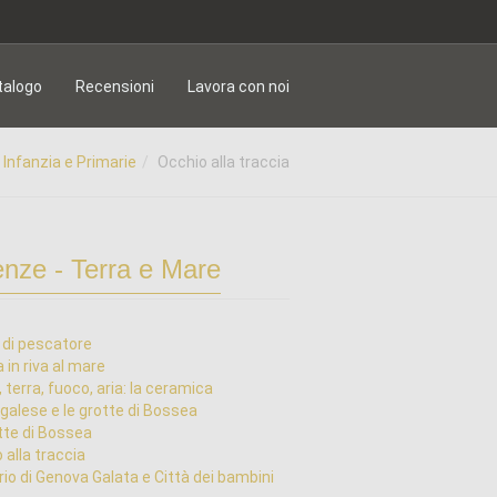
talogo
Recensioni
Lavora con noi
Infanzia e Primarie
Occhio alla traccia
enze - Terra e Mare
 di pescatore
 in riva al mare
 terra, fuoco, aria: la ceramica
alese e le grotte di Bossea
tte di Bossea
 alla traccia
io di Genova Galata e Città dei bambini