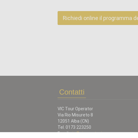
Richiedi online il programma d
Contatti
VIC Tour Operator
Via Rio Misureto 8
12051 Alba (CN)
Tel. 0173 223250
Email:
vic@piemontevic.com