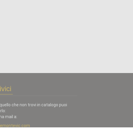
ivici
quello che non trovi in catalogo puoi
rlo:
na mail a:
iemontevic.com