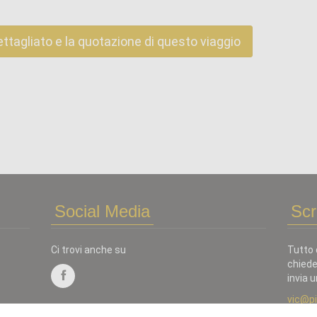
ettagliato e la quotazione di questo viaggio
Social Media
Scr
Ci trovi anche su
Tutto 
chiede
invia u
vic@p