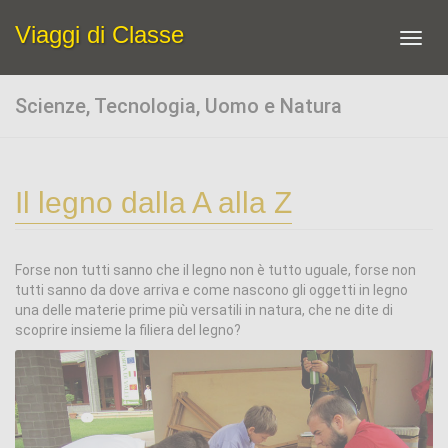
Viaggi di Classe
Toggl
navig
Scienze, Tecnologia, Uomo e Natura
Il legno dalla A alla Z
Forse non tutti sanno che il legno non è tutto uguale, forse non
tutti sanno da dove arriva e come nascono gli oggetti in legno
una delle materie prime più versatili in natura, che ne dite di
scoprire insieme la filiera del legno?