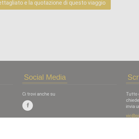
ettagliato e la quotazione di questo viaggio
Social Media
Scr
Ci trovi anche su
Tutto 
chiede
invia u
vic@p