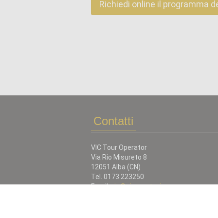
Richiedi online il programma d
Contatti
VIC Tour Operator
Via Rio Misureto 8
12051 Alba (CN)
Tel. 0173 223250
Email:
vic@piemontevic.com