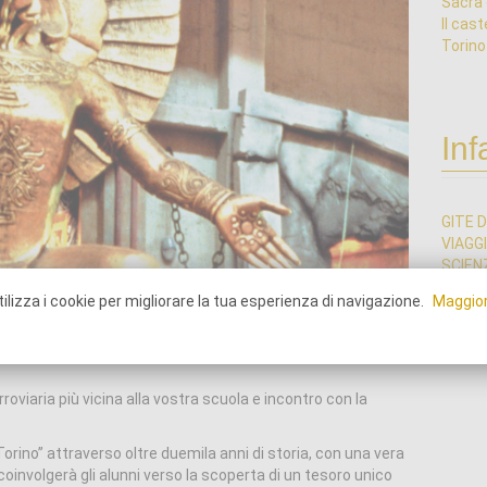
Sacra 
Il cast
Torino
Inf
GITE D
VIAGG
SCIEN
SCIEN
ilizza i cookie per migliorare la tua esperienza di navigazione.
Maggior
STORI
SOGGIO
roviaria più vicina alla vostra scuola e incontro con la
 Torino” attraverso oltre duemila anni di storia, con una vera
coinvolgerà gli alunni verso la scoperta di un tesoro unico