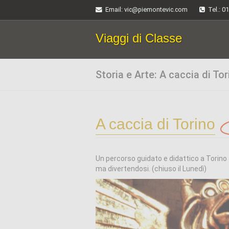
Email
: vic@piemontevic.com
Tel.: 0
Viaggi di Classe
Storia e Arte: A caccia di Tor
A caccia di Torino
Un percorso guidato e didattico a Torino
ma divertendosi. (chiuso il Lunedì)