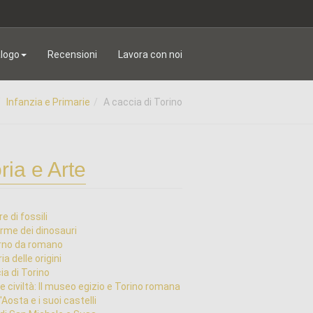
logo
Recensioni
Lavora con noi
Infanzia e Primarie
A caccia di Torino
ria e Arte
e di fossili
orme dei dinosauri
rno da romano
ia delle origini
ia di Torino
e civiltà: Il museo egizio e Torino romana
'Aosta e i suoi castelli