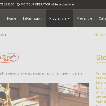
173 223250
VIC TOUR OPERATOR - Gite scolastiche
Home
Informazioni
Programmi
Preventivi
Cata
ino
Home
Sto
 attraverso una vera caccia ai monumenti per imparare,
Un mar
Sulle 
Un gio
La stor
A cacc
Antich
Valle d