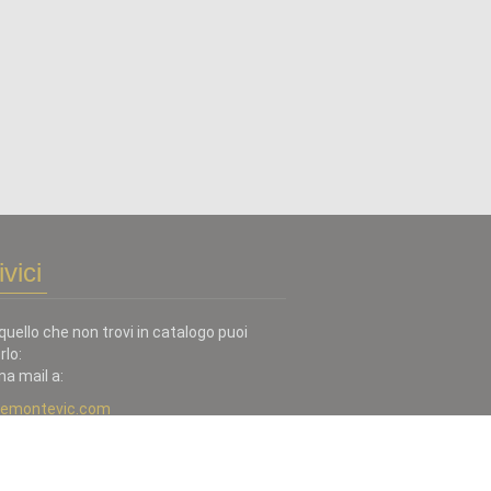
ivici
quello che non trovi in catalogo puoi
rlo:
na mail a:
iemontevic.com