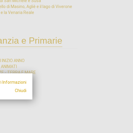
di San Michele e Susa
ello di Masino, Agliè e il lago di Viverone
 e la Venaria Reale
anzia e Primarie
I INIZIO ANNO
I ANIMATI
ZE - TERRA E MARE
ZE - TECNOLOGIA
i Informazioni
A E ARTE
RNI IN ITALIA
Chiudi