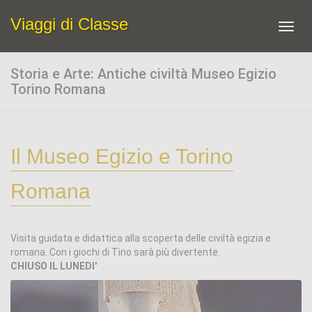
Viaggi di Classe
Toggl
navig
Storia e Arte: Antiche civiltà Museo Egizio
Torino Romana
Il Museo Egizio e Torino
Romana
Visita guidata e didattica alla scoperta delle civiltà egizia e
romana. Con i giochi di Tino sarà più divertente.
CHIUSO IL LUNEDI'