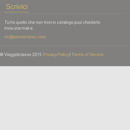
Scrivici
Tutto quello che non trovi in catalogo puoi chiederlo:
invia una mail a:
vic@piemontevic.com
© Viaggidiclasse 2015.
Privacy Policy
|
Terms of Service