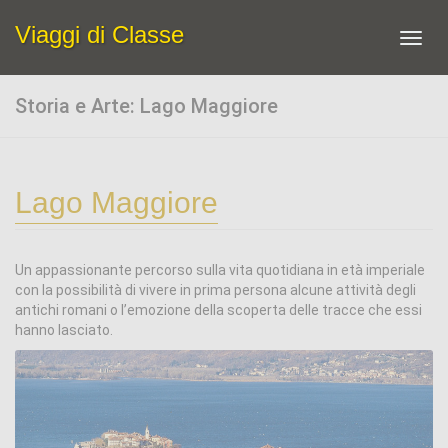
Viaggi di Classe
Toggl
navig
Storia e Arte: Lago Maggiore
Lago Maggiore
Un appassionante percorso sulla vita quotidiana in età imperiale
con la possibilità di vivere in prima persona alcune attività degli
antichi romani o l’emozione della scoperta delle tracce che essi
hanno lasciato.