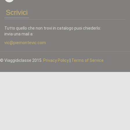
Scrivici
Tutto quello che non trovi in catalogo puoi chiederlo:
invia una mail a:
vic@piemontevic.com
© Viaggidiclasse 2015.
Privacy Policy
|
Terms of Service