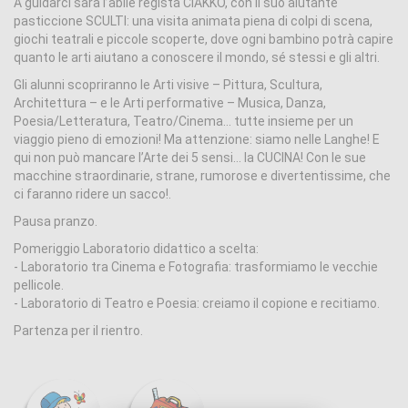
A guidarci sarà l’abile regista CIAKKO, con il suo aiutante
pasticcione SCULTI: una visita animata piena di colpi di scena,
giochi teatrali e piccole scoperte, dove ogni bambino potrà capire
quanto le arti aiutano a conoscere il mondo, sé stessi e gli altri.
Gli alunni scopriranno le Arti visive – Pittura, Scultura,
Architettura – e le Arti performative – Musica, Danza,
Poesia/Letteratura, Teatro/Cinema… tutte insieme per un
viaggio pieno di emozioni! Ma attenzione: siamo nelle Langhe! E
qui non può mancare l’Arte dei 5 sensi… la CUCINA! Con le sue
macchine straordinarie, strane, rumorose e divertentissime, che
ci faranno ridere un sacco!.
Pausa pranzo.
Pomeriggio Laboratorio didattico a scelta:
- Laboratorio tra Cinema e Fotografia: trasformiamo le vecchie
pellicole.
- Laboratorio di Teatro e Poesia: creiamo il copione e recitiamo.
Partenza per il rientro.