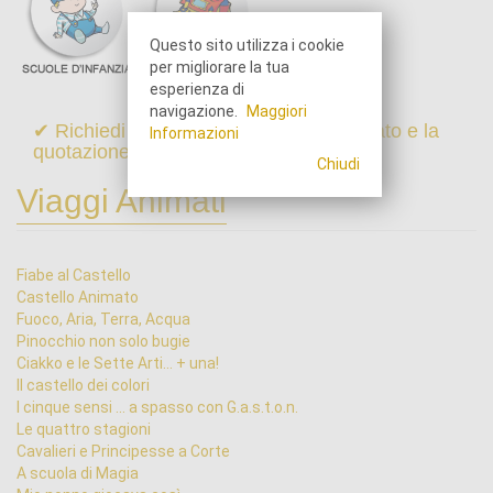
Questo sito utilizza i cookie
per migliorare la tua
esperienza di
navigazione.
Maggiori
✔ Richiedi online il programma dettagliato e la
Informazioni
quotazione di questo viaggio
Chiudi
Viaggi Animati
Fiabe al Castello
Castello Animato
Fuoco, Aria, Terra, Acqua
Pinocchio non solo bugie
Ciakko e le Sette Arti... + una!
Il castello dei colori
I cinque sensi ... a spasso con G.a.s.t.o.n.
Le quattro stagioni
Cavalieri e Principesse a Corte
A scuola di Magia