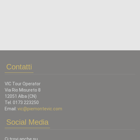
Contatti
VIC Tour Operator
Via Rio Misureto 8
12051 Alba (CN)
Tel. 0173 223250
Email:
vic@piemontevic.com
Social Media
Ci trovi anche su