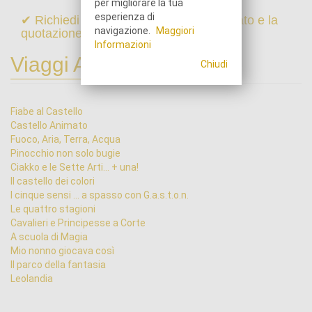
per migliorare la tua
esperienza di
✔ Richiedi online il programma dettagliato e la
navigazione.
Maggiori
quotazione di questo viaggio
Informazioni
Viaggi Animati
Chiudi
Fiabe al Castello
Castello Animato
Fuoco, Aria, Terra, Acqua
Pinocchio non solo bugie
Ciakko e le Sette Arti... + una!
Il castello dei colori
I cinque sensi ... a spasso con G.a.s.t.o.n.
Le quattro stagioni
Cavalieri e Principesse a Corte
A scuola di Magia
Mio nonno giocava così
Il parco della fantasia
Leolandia