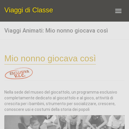
Viaggi di Classe
Toggl
navig
Viaggi Animati: Mio nonno giocava così
Mio nonno giocava così
Nella sede del museo del giocattolo, un programma esclusivo
completamente dedicato al giocattolo e al gioco, attività di
crescita per i bambini, strumento per socializzare, crescere,
conoscere usi e costumi della storia dei popoli