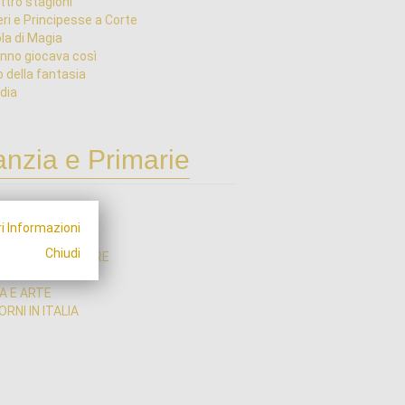
ttro stagioni
eri e Principesse a Corte
la di Magia
nno giocava così
o della fantasia
dia
anzia e Primarie
I INIZIO ANNO
i Informazioni
I ANIMATI
Chiudi
ZE - TERRA E MARE
ZE - TECNOLOGIA
A E ARTE
RNI IN ITALIA