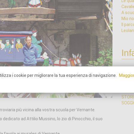
Le qua
Cavali
A scuo
Mio no
Il parc
Leolan
Inf
GITE D
ilizza i cookie per migliorare la tua esperienza di navigazione.
Maggior
VIAGG
SCIEN
SCIEN
STORI
SOGGIO
roviaria più vicina alla vostra scuola per Vernante.
 dedicato ad Attilio Mussino, lo zio di Pinocchio, il suo
a favola ai murales di Vernante.