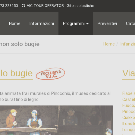
173 223250
VIC TOUR OPERATOR - Gite scolastiche
Home
Informazioni
Programmi
Preventivi
Cata
 non solo bugie
Home
Infanzi
olo bugie
Via
ita animata fra i murales di Pinocchio, il museo dedicato al
Fiabe 
o burattino di legno.
Castel
Fuoco,
Pinocc
Ciakko 
Il cast
I cinqu