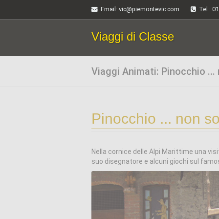
Email
: vic@piemontevic.com
Tel.: 0
Viaggi di Classe
Viaggi Animati: Pinocchio ...
Pinocchio ... non s
Nella cornice delle Alpi Marittime una vis
suo disegnatore e alcuni giochi sul famos