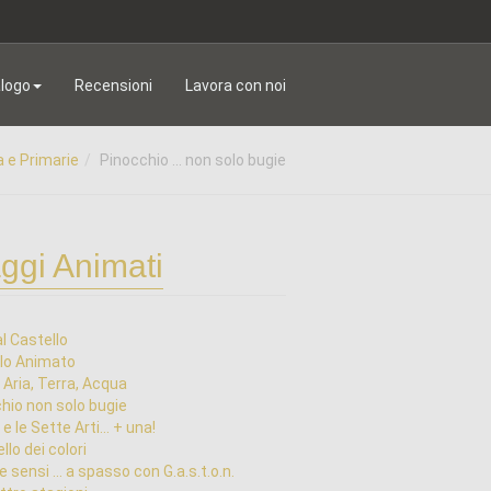
logo
Recensioni
Lavora con noi
a e Primarie
Pinocchio ... non solo bugie
ggi Animati
al Castello
lo Animato
 Aria, Terra, Acqua
hio non solo bugie
e le Sette Arti... + una!
ello dei colori
e sensi ... a spasso con G.a.s.t.o.n.