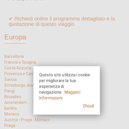
✔ Richiedi online il programma dettagliato e la
quotazione di questo viaggio
Europa
Barcellona
Francia e Spagna
Costa Azzurra
Provenza e Camargue
Questo sito utilizza i cookie
Savoia
per migliorare la tua
Strasburgo, linea Maginot, Struthof
esperienza di
Parigi
navigazione.
Maggiori
Bruxelles
Informazioni
Amsterdam
Chiudi
Berlino
Monaco
Austria - Praga - Monaco
Praga