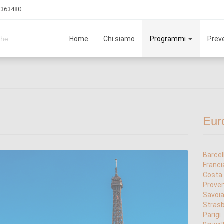
3 363480
Home
Chi siamo
Programmi
Preve
che
Eur
Barcel
Franci
Costa
Prove
Savoi
Strasb
Parigi