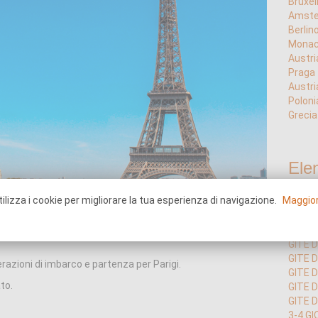
Bruxel
Amst
Berlin
Mona
Austri
Praga
Austri
Poloni
Grecia
Ele
ilizza i cookie per migliorare la tua esperienza di navigazione.
Maggior
GITE D
GITE D
GITE 
GITE 
erazioni di imbarco e partenza per Parigi.
GITE 
to.
GITE D
GITE D
3-4 GI