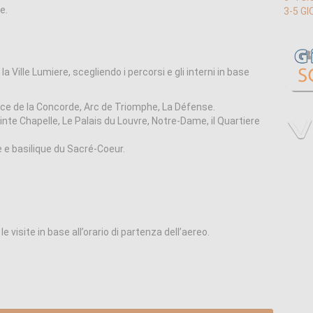
e.
3-5 GI
 la Ville Lumiere, scegliendo i percorsi e gli interni in base
ace de la Concorde, Arc de Triomphe, La Défense.
inte Chapelle, Le Palais du Louvre, Notre-Dame, il Quartiere
e e basilique du Sacré-Coeur.
 visite in base all’orario di partenza dell’aereo.