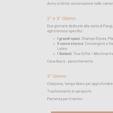
Arrivo in Hotel, sistemazione nelle camer
2° e 3° Giorno
Due giornate dedicate alla visita di Parigi,
agli interessi specifici:
I grandi spazi
: Champs Elysee, Pl
Il cuore storico
: Conciergerie e Sa
Latino.
I Simboli
: Tour Eiffel – Montmartr
Cena libera - pernottamento.
3° Giorno
Colazione, tempo libero per approfondire le
Trasferimento in aeroporto.
Partenza per il rientro.