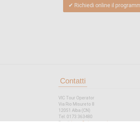
✔ Richiedi online il program
Contatti
VIC Tour Operator
Via Rio Misureto 8
12051 Alba (CN)
Tel. 0173 363480
Email:
irene@piemontevic.com