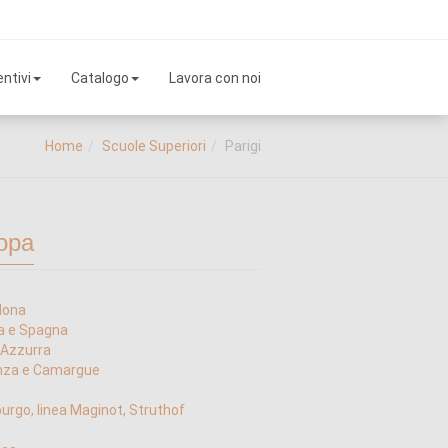
ntivi
Catalogo
Lavora con noi
Home
Scuole Superiori
Parigi
opa
lona
a e Spagna
 Azzurra
nza e Camargue
a
urgo, linea Maginot, Struthof