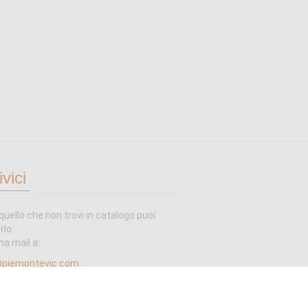
ivici
quello che non trovi in catalogo puoi
rlo:
na mail a:
@piemontevic.com