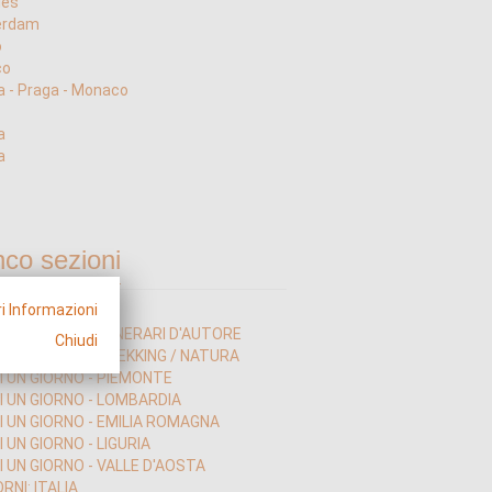
les
erdam
o
co
a - Praga - Monaco
a
a
nco sezioni
i Informazioni
I UN GIORNO - ITINERARI D'AUTORE
Chiudi
I UN GIORNO - TREKKING / NATURA
DI UN GIORNO - PIEMONTE
DI UN GIORNO - LOMBARDIA
DI UN GIORNO - EMILIA ROMAGNA
I UN GIORNO - LIGURIA
I UN GIORNO - VALLE D'AOSTA
ORNI: ITALIA