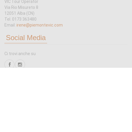
VIC Tour Operator
Via Rio Misureto 8
12051 Alba (CN)
Tel. 0173 363480
Email:
irene@piemontevic.com
Social Media
Ci trovi anche su
Scrivici
Tutto quello che non trovi in catalogo puoi chiederlo:
invia una mail a:
irene@piemontevic.com
© Viaggidiclasse 2015.
Privacy Policy
|
Terms of Service