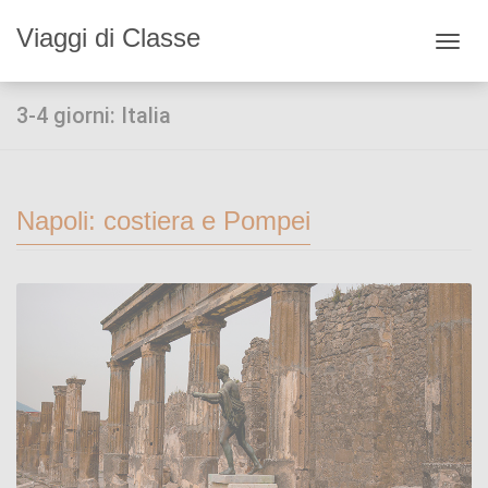
Viaggi di Classe
Toggl
navig
3-4 giorni: Italia
Napoli: costiera e Pompei