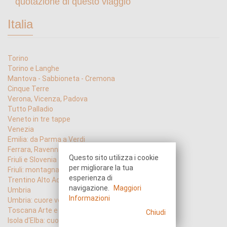
quotazione di questo viaggio
Italia
Torino
Torino e Langhe
Mantova - Sabbioneta - Cremona
Cinque Terre
Verona, Vicenza, Padova
Tutto Palladio
Veneto in tre tappe
Venezia
Emilia: da Parma a Verdi
Ferrara, Ravenna, Pomposa
Questo sito utilizza i cookie
Friuli e Slovenia
per migliorare la tua
Friuli: montagna e acqua
esperienza di
Trentino Alto Adige: Natura e Storia
navigazione.
Maggiori
Umbria
Informazioni
Umbria: cuore verde
Toscana Arte e Natura
Chiudi
Isola d'Elba: cuore del Tirreno