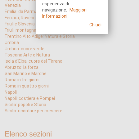
esperienza di
Venezia
navigazione.
Maggiori
Emilia: da Parma a Verdi
Informazioni
Ferrara, Ravenna, Pomposa
Friuli e Slovenia
Chiudi
Friuli: montagna e acqua
Trentino Alto Adige: Natura e Storia
Umbria
Umbria: cuore verde
Toscana Arte e Natura
Isola d'Elba: cuore del Tirreno
Abruzzo: la forza
San Marino e Marche
Roma in tre giorni
Roma in quattro giorni
Napoli
Napoli: costiera e Pompei
Sicilia: popoli e Storia
Sicilia: ricordare per crescere
Elenco sezioni