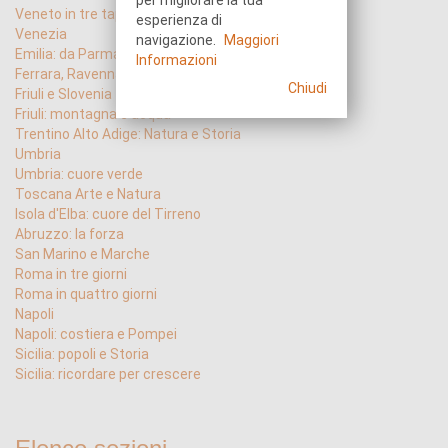
per migliorare la tua
Veneto in tre tappe
esperienza di
Venezia
navigazione.
Maggiori
Emilia: da Parma a Verdi
Informazioni
Ferrara, Ravenna, Pomposa
Chiudi
Friuli e Slovenia
Friuli: montagna e acqua
Trentino Alto Adige: Natura e Storia
Umbria
Umbria: cuore verde
Toscana Arte e Natura
Isola d'Elba: cuore del Tirreno
Abruzzo: la forza
San Marino e Marche
Roma in tre giorni
Roma in quattro giorni
Napoli
Napoli: costiera e Pompei
Sicilia: popoli e Storia
Sicilia: ricordare per crescere