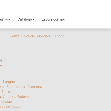
ntivi
Catalogo
Lavora con noi
Home
Scuole Superiori
Torino
a
 e Langhe
va - Sabbioneta - Cremona
 Terre
, Vicenza, Padova
Palladio
 in tre tappe