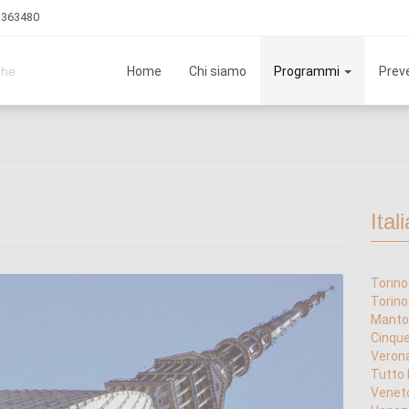
3 363480
Home
Chi siamo
Programmi
Preve
che
Itali
Torino
Torino
Manto
Cinque
Verona
Tutto 
Veneto