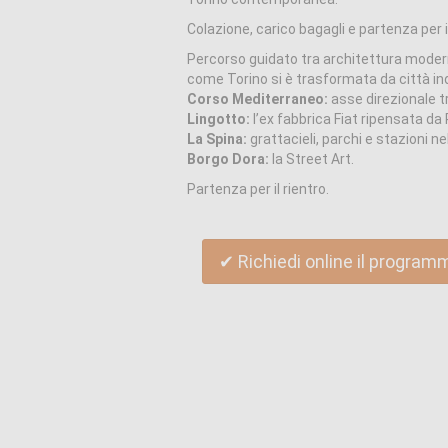
Colazione, carico bagagli e partenza per 
Percorso guidato tra architettura modern
come Torino si è trasformata da città indu
Corso Mediterraneo:
asse direzionale tr
Lingotto:
l’ex fabbrica Fiat ripensata da
La Spina:
grattacieli, parchi e stazioni ne
Borgo Dora:
la Street Art.
Partenza per il rientro.
✔ Richiedi online il program