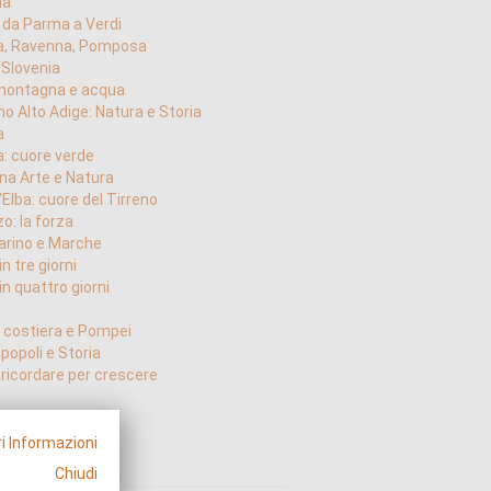
ia
: da Parma a Verdi
a, Ravenna, Pomposa
e Slovenia
: montagna e acqua
no Alto Adige: Natura e Storia
a
: cuore verde
a Arte e Natura
'Elba: cuore del Tirreno
o: la forza
arino e Marche
n tre giorni
n quattro giorni
: costiera e Pompei
: popoli e Storia
: ricordare per crescere
i Informazioni
nco sezioni
Chiudi