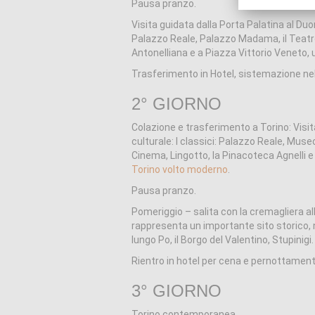
Pausa pranzo.
Visita guidata dalla Porta Palatina al Du
Palazzo Reale, Palazzo Madama, il Teatro 
Antonelliana e a Piazza Vittorio Veneto, u
Trasferimento in Hotel, sistemazione n
2° GIORNO
Colazione e trasferimento a Torino: Visi
culturale: I classici: Palazzo Reale, M
Cinema, Lingotto, la Pinacoteca Agnelli e
Torino volto moderno
.
Pausa pranzo.
Pomeriggio – salita con la cremagliera al
rappresenta un importante sito storico, n
lungo Po, il Borgo del Valentino, Stupinigi.
Rientro in hotel per cena e pernottament
3° GIORNO
Torino contemporanea.