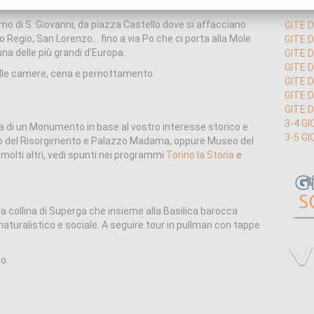
omo di S. Giovanni, da piazza Castello dove si affacciano
GITE D
Regio, San Lorenzo... fino a via Po che ci porta alla Mole
GITE D
na delle più grandi d’Europa.
GITE 
GITE 
elle camere, cena e pernottamento.
GITE 
GITE D
GITE D
3-4 GI
ta di un Monumento in base al vostro interesse storico e
3-5 GI
useo del Risorgimento e Palazzo Madama, oppure Museo del
 molti altri, vedi spunti nei programmi
Torino la Storia
e
la collina di Superga che insieme alla Basilica barocca
aturalistico e sociale. A seguire tour in pullman con tappe
o.