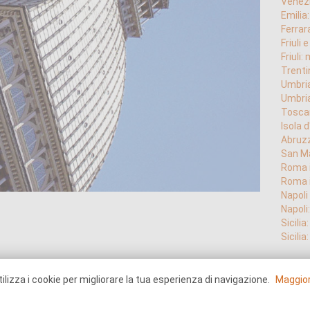
Venez
Emilia
Ferrar
Friuli 
Friuli
Trenti
Umbri
Umbria
Toscan
Isola d
Abruzz
San M
Roma i
Roma i
Napoli
Napoli
Sicilia
Sicilia
, il cui centro storico racconta un’intensa storia che va
ilizza i cookie per migliorare la tua esperienza di navigazione.
Maggior
Ele
attraverso monumenti e architetture di grande valore.