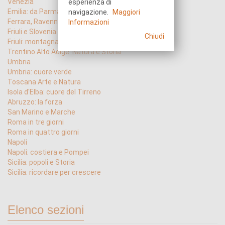
Venezia
esperienza di
Emilia: da Parma a Verdi
navigazione.
Maggiori
Ferrara, Ravenna, Pomposa
Informazioni
Friuli e Slovenia
Chiudi
Friuli: montagna e acqua
Trentino Alto Adige: Natura e Storia
Umbria
Umbria: cuore verde
Toscana Arte e Natura
Isola d'Elba: cuore del Tirreno
Abruzzo: la forza
San Marino e Marche
Roma in tre giorni
Roma in quattro giorni
Napoli
Napoli: costiera e Pompei
Sicilia: popoli e Storia
Sicilia: ricordare per crescere
Elenco sezioni