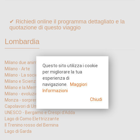
✔ Richiedi online il programma dettagliato e la
quotazione di questo viaggio
Lombardia
Milano due anime una sola storia
Questo sito utilizza i cookie
Milano - Arte
per migliorare la tua
Milano - La società nell'Arte
esperienza di
Milano e Scienza
navigazione.
Maggiori
Milano e la Memoria
Informazioni
Milano - evoluzione City Life
Chiudi
Monza - sorprendente
Capolavori di Umanesimo e Rinascimento
UNESCO - Bergamo e Crespi d'Adda
Lago di Como Elettrizzante
Il Trenino rosso del Bernina
Lago di Garda