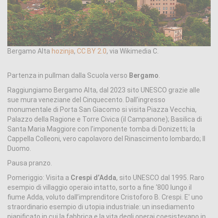
Bergamo Alta
hozinja
,
CC BY 2.0
, via Wikimedia C.
Partenza in pullman dalla Scuola verso
Bergamo
.
Raggiungiamo Bergamo Alta, dal 2023 sito UNESCO grazie alle
sue mura veneziane del Cinquecento. Dall’ingresso
monumentale di Porta San Giacomo si visita Piazza Vecchia,
Palazzo della Ragione e Torre Civica (il Campanone); Basilica di
Santa Maria Maggiore con l’imponente tomba di Donizetti; la
Cappella Colleoni, vero capolavoro del Rinascimento lombardo; Il
Duomo.
Pausa pranzo.
Pomeriggio: Visita a
Crespi d’Adda
, sito UNESCO dal 1995. Raro
esempio di villaggio operaio intatto, sorto a fine ‘800 lungo il
fiume Adda, voluto dall’imprenditore Cristoforo B. Crespi. E' uno
straordinario esempio di utopia industriale: un insediamento
pianificato in cui la fabbrica e la vita degli operai coesistevano in