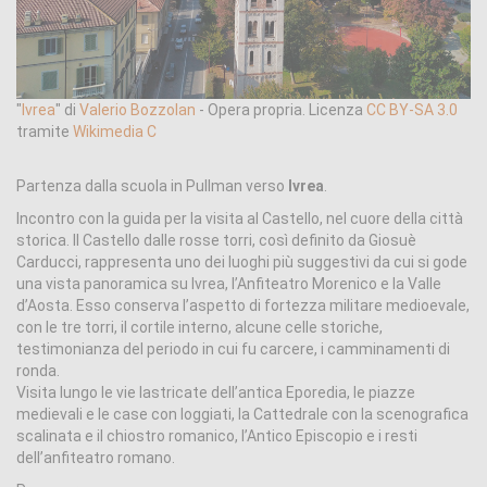
"
Ivrea
" di
Valerio Bozzolan
-
Opera propria
. Licenza
CC BY-SA 3.0
tramite
Wikimedia C
Partenza dalla scuola in Pullman verso
Ivrea
.
Incontro con la guida per la visita al Castello, nel cuore della città
storica. Il Castello dalle rosse torri, così definito da Giosuè
Carducci, rappresenta uno dei luoghi più suggestivi da cui si gode
una vista panoramica su Ivrea, l’Anfiteatro Morenico e la Valle
d’Aosta. Esso conserva l’aspetto di fortezza militare medioevale,
con le tre torri, il cortile interno, alcune celle storiche,
testimonianza del periodo in cui fu carcere, i camminamenti di
ronda.
Visita lungo le vie lastricate dell’antica Eporedia, le piazze
medievali e le case con loggiati, la Cattedrale con la scenografica
scalinata e il chiostro romanico, l’Antico Episcopio e i resti
dell’anfiteatro romano.