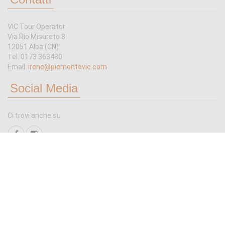
VIC Tour Operator
Via Rio Misureto 8
12051 Alba (CN)
Tel. 0173 363480
Email:
irene@piemontevic.com
Social Media
Ci trovi anche su
Scrivici
Tutto quello che non trovi in catalogo puoi chiederlo:
invia una mail a:
irene@piemontevic.com