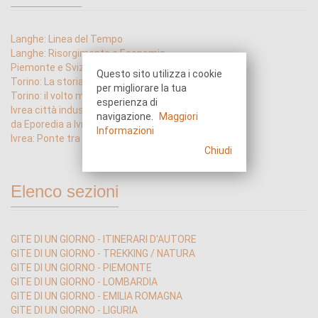
Langhe: Linea del Tempo
Langhe: Risorgimento e Economia
Piemonte e Svizzera in Trenino Blu
Questo sito utilizza i cookie
Torino: La storia siamo noi
per migliorare la tua
Torino: il volto moderno
esperienza di
Ivrea città industriale del XX Secolo
navigazione.
Maggiori
da Eporedia a Ivrea 2000 anni di città
Informazioni
Ivrea: Ponte tra Valle d'Aosta e Risaie
Chiudi
Elenco sezioni
GITE DI UN GIORNO - ITINERARI D'AUTORE
GITE DI UN GIORNO - TREKKING / NATURA
GITE DI UN GIORNO - PIEMONTE
GITE DI UN GIORNO - LOMBARDIA
GITE DI UN GIORNO - EMILIA ROMAGNA
GITE DI UN GIORNO - LIGURIA