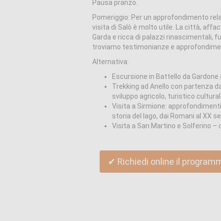
Pausa pranzo.
Pomeriggio: Per un approfondimento relat
visita di Salò è molto utile. La città, affa
Garda e ricca di palazzi rinascimentali, fu
troviamo testimonianze e approfondimen
Alternativa:
Escursione in Battello da Gardone
Trekking ad Anello con partenza d
sviluppo agricolo, turistico cultura
Visita a Sirmione: approfondimenti g
storia del lago, dai Romani al XX se
Visita a San Martino e Solferino – 
✔ Richiedi online il program