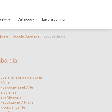
ntivi
Catalogo
Lavora con noi
Home
Scuole Superiori
Lago di Garda
bardia
 due anime una sola storia
 - Arte
- La società nell'Arte
 e Scienza
 e la Memoria
 - evoluzione City Life
 - sorprendente