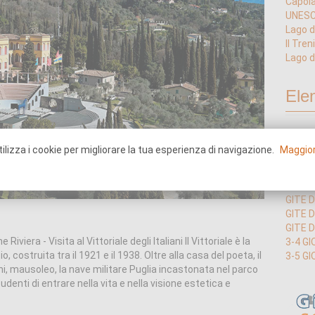
Capola
UNESCO
Lago d
Il Tre
Lago d
Ele
GITE D
ilizza i cookie per migliorare la tua esperienza di navigazione.
Maggior
GITE D
GITE 
GITE 
GITE 
GITE D
GITE D
viera - Visita al Vittoriale degli Italiani Il Vittoriale è la
3-4 GI
ostruita tra il 1921 e il 1938. Oltre alla casa del poeta, il
3-5 GI
, mausoleo, la nave militare Puglia incastonata nel parco
udenti di entrare nella vita e nella visione estetica e