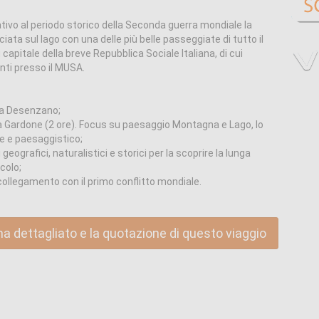
ivo al periodo storico della Seconda guerra mondiale la
cciata sul lago con una delle più belle passeggiate di tutto il
 capitale della breve Repubblica Sociale Italiana, di cui
ti presso il MUSA.
 a Desenzano;
a Gardone (2 ore). Focus su paesaggio Montagna e Lago, lo
le e paesaggistico;
eografici, naturalistici e storici per la scoprire la lunga
colo;
collegamento con il primo conflitto mondiale.
ma dettagliato e la quotazione di questo viaggio