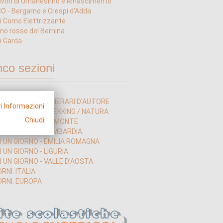
vori di Umanesimo e Rinascimento
 - Bergamo e Crespi d'Adda
i Como Elettrizzante
nino rosso del Bernina
i Garda
nco sezioni
I UN GIORNO - ITINERARI D'AUTORE
i Informazioni
I UN GIORNO - TREKKING / NATURA
Chiudi
DI UN GIORNO - PIEMONTE
DI UN GIORNO - LOMBARDIA
DI UN GIORNO - EMILIA ROMAGNA
I UN GIORNO - LIGURIA
I UN GIORNO - VALLE D'AOSTA
ORNI: ITALIA
ORNI: EUROPA