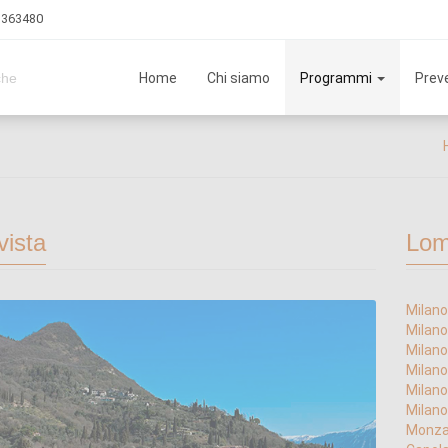
3 363480
Home
Chi siamo
Programmi
Preve
che
vista
Lom
Milano
Milano
Milano 
Milano
Milano
Milano
Monza