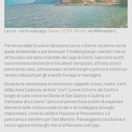
Lecco - vista sula lago
Zairon
,
CC BY-SA 4.0
, via Wikimedia C.
Partenza dalla Scuola in direzione Lecco o Dervio: incontro con la
guida ambientale e partenza per il trekking lungo i sentieri che si
affacciano sul ramo orientale del Lago di Como. I percorsi scelti
sono immersi nei boschi e tra uliveti terrazzati, offrono scorci
panoramici unici, attraversano antichi borghi e percorsi storici un
tempo utilizzati per gli scambi tra lago e montagna.
Durante la camminata si incontrano cappelle votive, mulini, tratti
della Linea Cadorna, antichi "crot" (come il Crotto del Cech) e
luoghi di culto come la Chiesa di San Quirico e Giulitta o il
Santuario di Lezzeno. I percorsi permettono inoltre di esplorare
elementi della cultura rurale locale e di ricollegarsi ai luoghi
manzoniani, come la celebre frazione di Pescarenico o il
panoramico sentiero per San Martino. Passeggiata conclusiva a
Lecco oppure nel borghi che si affacciano sul Lago.