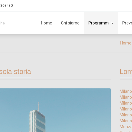
3 363480
Home
Chi siamo
Programmi
Preve
che
Home
ola storia
Lom
Milano
Milano
Milano 
Milano
Milano
Milano
Monza