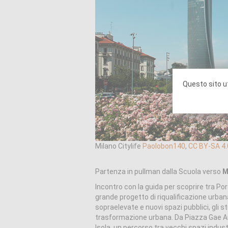
Questo sito ut
Milano Citylife
Paolobon140
,
CC BY-SA 4.
Partenza in pullman dalla Scuola verso
M
Incontro con la guida per scoprire tra Por
grande progetto di riqualificazione urbana
sopraelevate e nuovi spazi pubblici, gli s
trasformazione urbana. Da Piazza Gae Aul
Isola, un percorso tra vecchi spazi industr