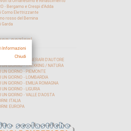
vori di Umanesimo e Rinascimento
 - Bergamo e Crespi d'Adda
i Como Elettrizzante
nino rosso del Bernina
i Garda
nco sezioni
i Informazioni
Chiudi
I UN GIORNO - ITINERARI D'AUTORE
I UN GIORNO - TREKKING / NATURA
DI UN GIORNO - PIEMONTE
DI UN GIORNO - LOMBARDIA
DI UN GIORNO - EMILIA ROMAGNA
I UN GIORNO - LIGURIA
I UN GIORNO - VALLE D'AOSTA
ORNI: ITALIA
ORNI: EUROPA