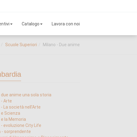
ntivi
Catalogo
Lavora con noi
Scuole Superiori
Milano - Due anime
bardia
 due anime una sola storia
 - Arte
- La società nell'Arte
 e Scienza
 e la Memoria
 - evoluzione City Life
 - sorprendente