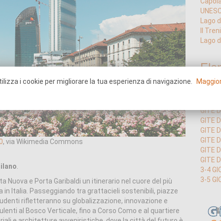
Capola
UNESCO
Lago d
Il Tre
Lago d
Ele
ilizza i cookie per migliorare la tua esperienza di navigazione.
Maggior
GITE D
GITE D
GITE 
GITE 
GITE 
0
, via Wikimedia Commons
GITE D
GITE D
ilano
.
3-4 GI
3-5 GI
ta Nuova e Porta Garibaldi un itinerario nel cuore del più
 in Italia. Passeggiando tra grattacieli sostenibili, piazze
tudenti rifletteranno su globalizzazione, innovazione e
enti al Bosco Verticale, fino a Corso Como e al quartiere
iali e architetture avveniristiche, dove la città del futuro è