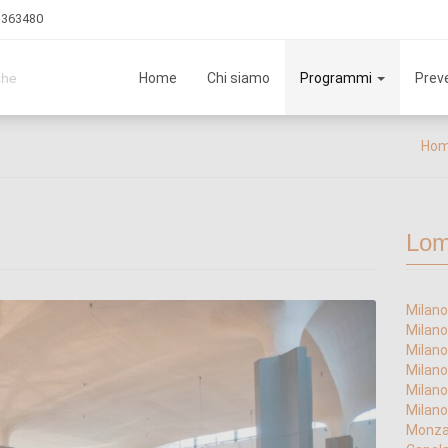
3 363480
Home
Chi siamo
Programmi
Preve
che
Ho
Lom
Milano
Milano
Milano 
Milano
Milano
Milano
Monza