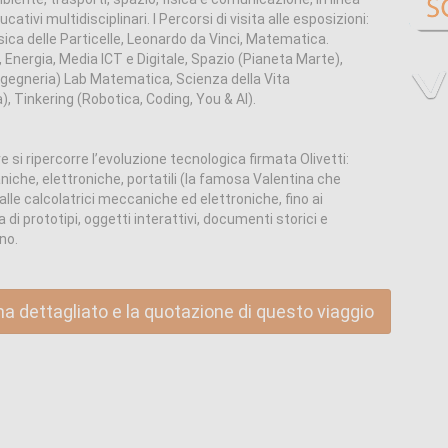
ativi multidisciplinari. I Percorsi di visita alle esposizioni:
isica delle Particelle, Leonardo da Vinci, Matematica.
a, Energia, Media ICT e Digitale, Spazio (Pianeta Marte),
ingegneria) Lab Matematica, Scienza della Vita
, Tinkering (Robotica, Coding, You & AI).
ve si ripercorre l’evoluzione tecnologica firmata Olivetti:
iche, elettroniche, portatili (la famosa Valentina che
le calcolatrici meccaniche ed elettroniche, fino ai
 di prototipi, oggetti interattivi, documenti storici e
no.
ma dettagliato e la quotazione di questo viaggio