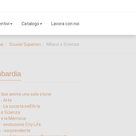
ntivi
Catalogo
Lavora con noi
me
Scuole Superiori
Milano e Scienza
bardia
 due anime una sola storia
 - Arte
- La società nell'Arte
 e Scienza
 e la Memoria
 - evoluzione City Life
 - sorprendente