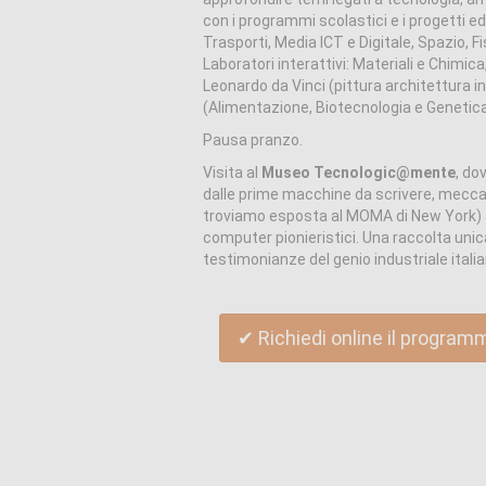
con i programmi scolastici e i progetti educ
Trasporti, Media ICT e Digitale, Spazio, F
Laboratori interattivi: Materiali e Chimic
Leonardo da Vinci (pittura architettura 
(Alimentazione, Biotecnologia e Genetica)
Pausa pranzo.
Visita al
Museo Tecnologic@mente
, do
dalle prime macchine da scrivere, meccan
troviamo esposta al MOMA di New York) al
computer pionieristici. Una raccolta unica
testimonianze del genio industriale italia
✔ Richiedi online il program