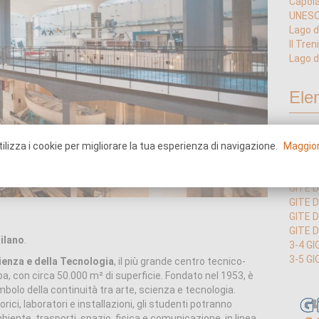
Capola
UNESCO
Lago d
Il Tre
Lago d
Ele
GITE D
ilizza i cookie per migliorare la tua esperienza di navigazione.
Maggior
GITE D
GITE 
GITE 
GITE 
GITE D
GITE D
ilano
.
3-4 GI
3-5 GI
ienza e della Tecnologia
, il più grande centro tecnico-
ropa, con circa 50.000 m² di superficie. Fondato nel 1953, è
mbolo della continuità tra arte, scienza e tecnologia.
rici, laboratori e installazioni, gli studenti potranno
iente, trasporti, spazio, fisica e comunicazione, in linea