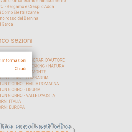
vori di Umanesimo e Rinascimento
 - Bergamo e Crespi d'Adda
i Como Elettrizzante
nino rosso del Bernina
i Garda
nco sezioni
I UN GIORNO - ITINERARI D'AUTORE
i Informazioni
I UN GIORNO - TREKKING / NATURA
Chiudi
DI UN GIORNO - PIEMONTE
DI UN GIORNO - LOMBARDIA
DI UN GIORNO - EMILIA ROMAGNA
I UN GIORNO - LIGURIA
I UN GIORNO - VALLE D'AOSTA
ORNI: ITALIA
ORNI: EUROPA