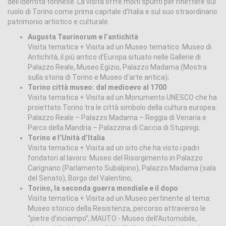
dell’identità torinese. La visita offre molti spunti per riflettere sul
ruolo di Torino come prima capitale d’Italia e sul suo straordinario
patrimonio artistico e culturale.
Augusta Taurinorum e l’antichità
Visita tematica + Visita ad un Museo tematico: Museo di
Antichità, il più antico d’Europa situato nelle Gallerie di
Palazzo Reale, Museo Egizio, Palazzo Madama (Mostra
sulla storia di Torino e Museo d’arte antica);
Torino città museo: dal medioevo al 1700
Visita tematica + Visita ad un Monumento UNESCO che ha
proiettato Torino tra le città simbolo della cultura europea:
Palazzo Reale – Palazzo Madama – Reggia di Venaria e
Parco della Mandria – Palazzina di Caccia di Stupinigi;
Torino e l’Unità d’Italia
Visita tematica + Visita ad un sito che ha visto i padri
fondatori al lavoro: Museo del Risorgimento in Palazzo
Carignano (Parlamento Subalpino), Palazzo Madama (sala
del Senato), Borgo del Valentino;
Torino, la seconda guerra mondiale e il dopo
Visita tematica + Visita ad un Museo pertinente al tema:
Museo storico della Resistenza, percorso attraverso le
“pietre d’inciampo”, MAUTO - Museo dell’Automobile,