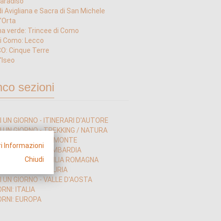
aradiso
di Avigliana e Sacra di San Michele
'Orta
na verde: Trincee di Como
i Como: Lecco
O: Cinque Terre
'Iseo
nco sezioni
I UN GIORNO - ITINERARI D'AUTORE
I UN GIORNO - TREKKING / NATURA
DI UN GIORNO - PIEMONTE
i Informazioni
DI UN GIORNO - LOMBARDIA
Chiudi
DI UN GIORNO - EMILIA ROMAGNA
I UN GIORNO - LIGURIA
I UN GIORNO - VALLE D'AOSTA
ORNI: ITALIA
ORNI: EUROPA