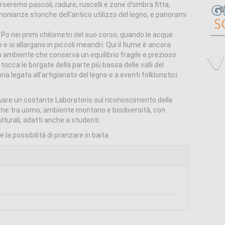
rseremo pascoli, radure, ruscelli e zone d’ombra fitta,
imonianze storiche dell’antico utilizzo del legno, e panorami
ume Po nei primi chilometri del suo corso, quando le acque
e si allargano in piccoli meandri. Qui il fiume è ancora
n ambiente che conserva un equilibrio fragile e prezioso.
 tocca le borgate della parte più bassa delle valli del
ria legata all’artigianato del legno e a eventi folkloristici
uare un costante Laboratorio sul riconoscimento delle
game tra uomo, ambiente montano e biodiversità, con
lturali, adatti anche a studenti.
 la possibilità di pranzare in baita.