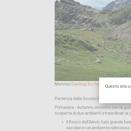
Monviso
Gianluigi Buttarelli
,
CC BY 4.0
, v
Questo sito ut
Partenza dalla Scuola in direzione are
Primavera - Autunno, incontro con la guid
scoperta di due ambienti straordinari ai pi
Il Bosco dell’Alevè, il più grande 
secolari in un ambiente silenzioso