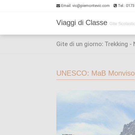
Email
: vic@piemontevic.com
Tel.: 017
Viaggi di Classe
Gite Scolasti
Gite di un giorno: Trekking -
UNESCO: MaB Monviso