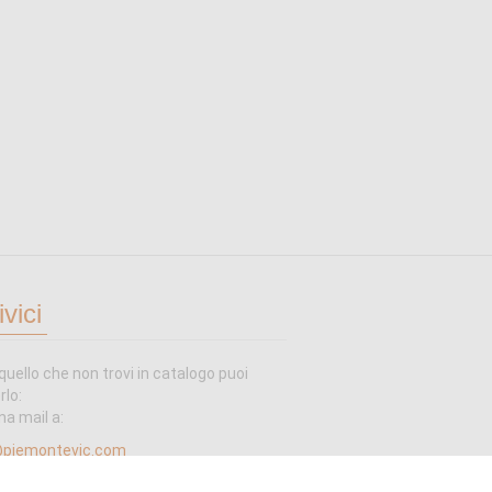
ivici
quello che non trovi in catalogo puoi
rlo:
na mail a:
@piemontevic.com