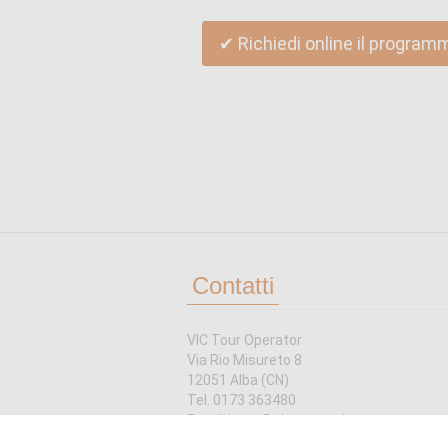
✔ Richiedi online il program
Contatti
VIC Tour Operator
Via Rio Misureto 8
12051 Alba (CN)
Tel. 0173 363480
Email:
irene@piemontevic.com