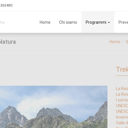
3 363480
Home
Chi siamo
Programmi
Preve
che
 Natura
Home
S
Tre
La Res
La Res
I senti
UNESC
UNESC
Invern
Valle 