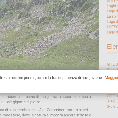
Gran P
Laghi 
Lago d
La spi
Lago d
UNESC
Lago d
Ele
GITE D
GITE D
GITE 
ia Wikimedia Commons
ilizza i cookie per migliorare la tua esperienza di navigazione.
Maggior
GITE 
GITE 
a Monviso MaB (Man and the Biosphere) UNESCO.
GITE D
GITE D
a ambientale e inizio di una giornata escursionistica alla
3-4 GI
edi del gigante di pietra:
3-5 GI
bosco di pino cembro delle Alpi. Cammineremo tra alberi
 e maestoso, dove la natura si mostra ancora intatta e