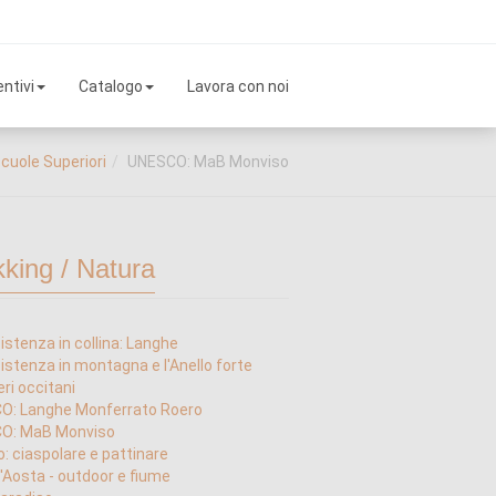
ntivi
Catalogo
Lavora con noi
cuole Superiori
UNESCO: MaB Monviso
kking / Natura
istenza in collina: Langhe
istenza in montagna e l'Anello forte
eri occitani
O: Langhe Monferrato Roero
O: MaB Monviso
o: ciaspolare e pattinare
d'Aosta - outdoor e fiume