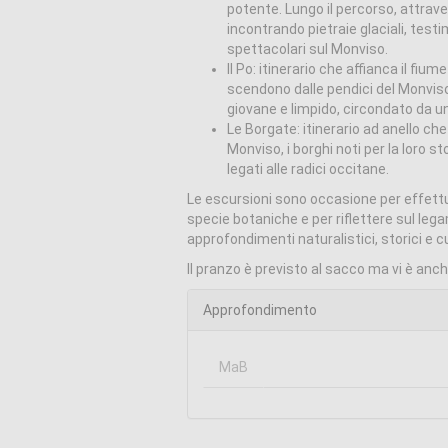
potente. Lungo il percorso, attrave
incontrando pietraie glaciali, test
spettacolari sul Monviso.
Il Po: itinerario che affianca il fi
scendono dalle pendici del Monviso 
giovane e limpido, circondato da u
Le Borgate: itinerario ad anello che
Monviso, i borghi noti per la loro sto
legati alle radici occitane.
Le escursioni sono occasione per effett
specie botaniche e per riflettere sul le
approfondimenti naturalistici, storici e cu
Il pranzo è previsto al sacco ma vi è anche
Approfondimento
MaB