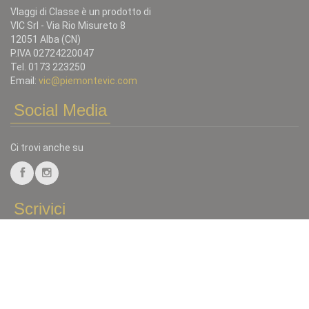
VIaggi di Classe è un prodotto di
VIC Srl - Via Rio Misureto 8
12051 Alba (CN)
P.IVA 02724220047
Tel. 0173 223250
Email:
vic@piemontevic.com
Social Media
Ci trovi anche su
Scrivici
Tutto quello che non trovi in catalogo puoi chiederlo, Invia una
mail a:
vic@piemontevic.com