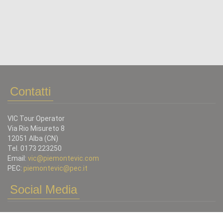
Contatti
VIC Tour Operator
Via Rio Misureto 8
12051 Alba (CN)
Tel. 0173 223250
Email:
vic@piemontevic.com
PEC:
piemontevic@pec.it
Social Media
Ci trovi anche su