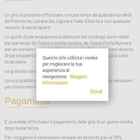
Le gite si possono effettuare con partenza da qualsiasi località
del Piemonte, Lombardia, Liguria e Valle d'Aosta e con qualsiasi
numero di partecipanti.
Le quote di partecipazione pubblicate nel catalogo sono valide
per partenze da Torino e prima cintura, da Torino Porta Nuova e
per un numero minimo di 50 partecipanti. Con un numero diverso
di partecipanti e per le partenze da altre località la quota sarà
Questo sito utilizza i cookie
ricalcolata.
per migliorare la tua
esperienza di
Le gratuità sono riservate alle insegnanti.
navigazione.
Maggiori
I prezzi pubblicati sul catalogo potrebbero subire delle variazioni
Informazioni
per motivi non imputabili al Tour Operator V.I.C.
Chiudi
Pagamenti
E' possibile effettuare il pagamento delle gite di un giorno anche
dopo la partenza.
Per i soggiorni è necessario versare un acconto pari al 30%.