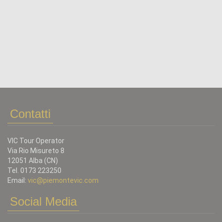
Contatti
VIC Tour Operator
Via Rio Misureto 8
12051 Alba (CN)
Tel. 0173 223250
Email:
vic@piemontevic.com
Social Media