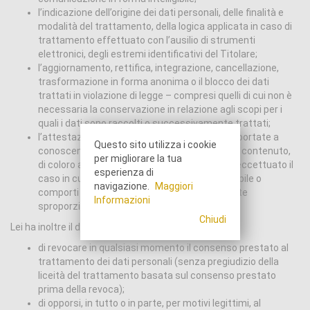
l’indicazione dell’origine dei dati personali, delle finalità e
modalità del trattamento, della logica applicata in caso di
trattamento effettuato con l’ausilio di strumenti
elettronici, degli estremi identificativi del Titolare;
l’aggiornamento, rettifica, integrazione, cancellazione,
trasformazione in forma anonima o il blocco dei dati
trattati in violazione di legge – compresi quelli di cui non è
necessaria la conservazione in relazione agli scopi per i
quali i dati sono raccolti o successivamente trattati;
l’attestazione che tali operazioni sono state portate a
Questo sito utilizza i cookie
conoscenza, anche per quanto riguarda il loro contenuto,
per migliorare la tua
di coloro ai quali i dati sono stati comunicati, eccettuato il
esperienza di
caso in cui tale adempimento si riveli impossibile o
navigazione.
Maggiori
comporti un impiego di mezzi manifestamente
Informazioni
sproporzionato rispetto al diritto tutelato.
Chiudi
Lei ha inoltre il diritto:
di revocare in qualsiasi momento il consenso prestato al
trattamento dei dati personali (senza pregiudizio della
liceità del trattamento basata sul consenso prestato
prima della revoca);
di opporsi, in tutto o in parte, per motivi legittimi, al