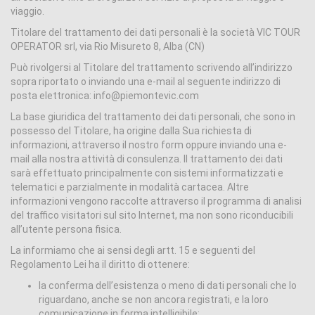
viaggio.
Titolare del trattamento dei dati personali è la società VIC TOUR
OPERATOR srl, via Rio Misureto 8, Alba (CN)
Può rivolgersi al Titolare del trattamento scrivendo all’indirizzo
sopra riportato o inviando una e-mail al seguente indirizzo di
posta elettronica: info@piemontevic.com
La base giuridica del trattamento dei dati personali, che sono in
possesso del Titolare, ha origine dalla Sua richiesta di
informazioni, attraverso il nostro form oppure inviando una e-
mail alla nostra attività di consulenza. Il trattamento dei dati
sarà effettuato principalmente con sistemi informatizzati e
telematici e parzialmente in modalità cartacea. Altre
informazioni vengono raccolte attraverso il programma di analisi
del traffico visitatori sul sito Internet, ma non sono riconducibili
all’utente persona fisica.
La informiamo che ai sensi degli artt. 15 e seguenti del
Regolamento Lei ha il diritto di ottenere:
la conferma dell’esistenza o meno di dati personali che lo
riguardano, anche se non ancora registrati, e la loro
comunicazione in forma intelligibile;