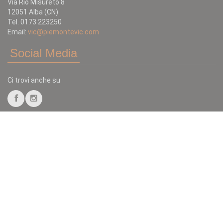
Via Rio Misureto 8
12051 Alba (CN)
Tel. 0173 223250
Email:
vic@piemontevic.com
Social Media
Ci trovi anche su
Scrivici
Tutto quello che non trovi in catalogo puoi chiederlo:
invia una mail a:
vic@piemontevic.com
© Viaggidiclasse 2015.
Privacy Policy
|
Terms of Service